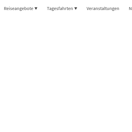
Reiseangebote
Tagesfahrten
Veranstaltungen
N
Gönn dir 
Ra