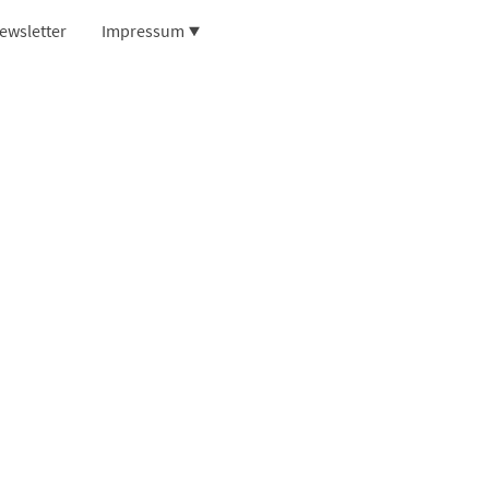
ewsletter
Impressum
eine Auszeit
us ins Grüne